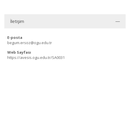
İletişim
E-posta
begum.ersoz@ogu.edu.tr
Web Sayfası
https://avesis.ogu.edu.tr/SA0031