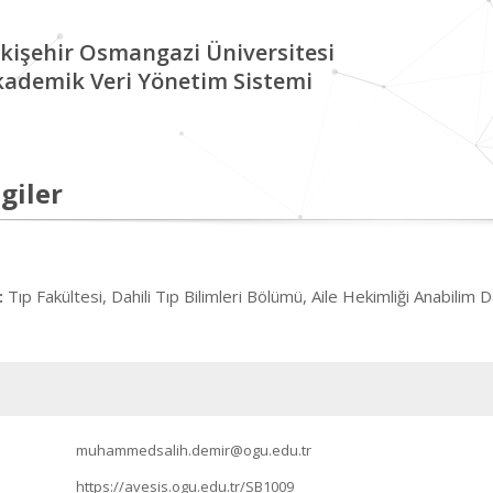
kişehir Osmangazi Üniversitesi
kademik Veri Yönetim Sistemi
giler
Tıp Fakültesi, Dahili Tıp Bilimleri Bölümü, Aile Hekimliği Anabilim D
:
muhammedsalih.demir@ogu.edu.tr
https://avesis.ogu.edu.tr/SB1009