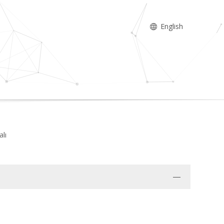
English
alı