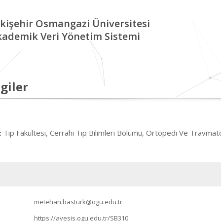
kişehir Osmangazi Üniversitesi
kademik Veri Yönetim Sistemi
giler
Tıp Fakültesi, Cerrahi Tıp Bilimleri Bölümü, Ortopedi Ve Travmatol
:
metehan.basturk@ogu.edu.tr
https://avesis.ogu.edu.tr/SB310