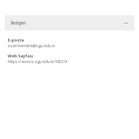
İletişim
E-posta
ozan.kendirli@ogu.edu.tr
Web Sayfası
https://avesis.ogu.edu.tr/SB374