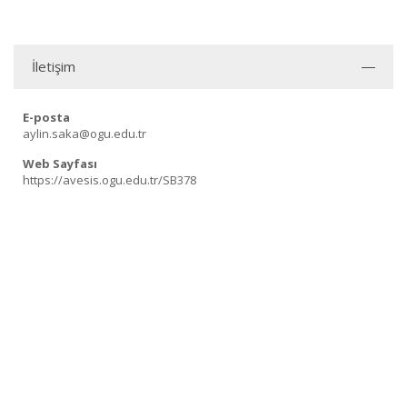
İletişim
E-posta
aylin.saka@ogu.edu.tr
Web Sayfası
https://avesis.ogu.edu.tr/SB378