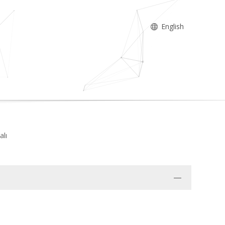
English
alı