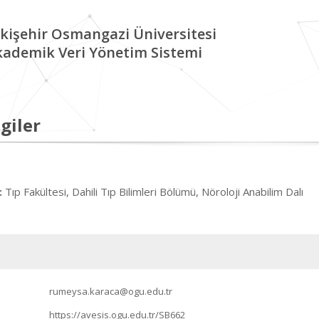
kişehir Osmangazi Üniversitesi
kademik Veri Yönetim Sistemi
giler
Tıp Fakültesi, Dahili Tıp Bilimleri Bölümü, Nöroloji Anabilim Dalı
:
rumeysa.karaca@ogu.edu.tr
https://avesis.ogu.edu.tr/SB662