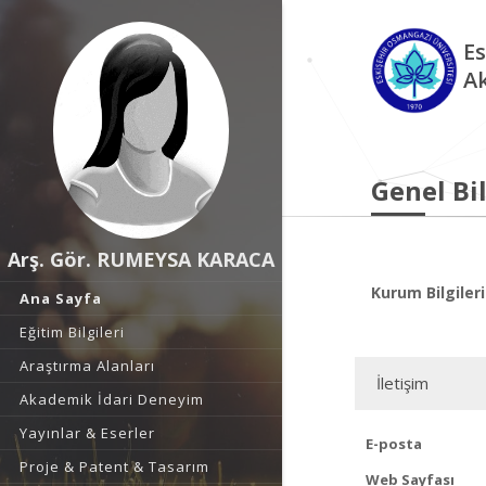
Es
A
Genel Bil
Arş. Gör. RUMEYSA KARACA
Kurum Bilgileri
Ana Sayfa
Eğitim Bilgileri
Araştırma Alanları
İletişim
Akademik İdari Deneyim
Yayınlar & Eserler
E-posta
Proje & Patent & Tasarım
Web Sayfası