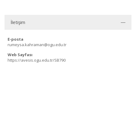
İletişim
E-posta
rumeysa.kahraman@ogu.edu.tr
Web Sayfası
https://avesis.ogu.edu.tr/SB790