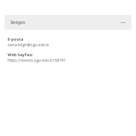
İletişim
E-posta
sena.bilgir@ogu.edu.tr
Web Sayfası
https://avesis.ogu.edu.tr/SB791