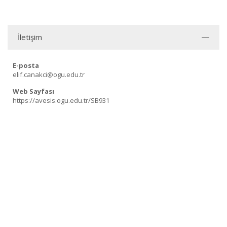
İletişim
E-posta
elif.canakci@ogu.edu.tr
Web Sayfası
https://avesis.ogu.edu.tr/SB931