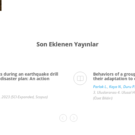
Son Eklenen Yayınlar
s during an earthquake drill
Behaviors of a group
disaster plan: An action
their adaptation to
Parlak L.
,
Kaya N.
,
Duru P
3. Uluslararası 4. Ulusal 
93, 2023 (SCI-Expanded, Scopus)
(Özet Bildiri)