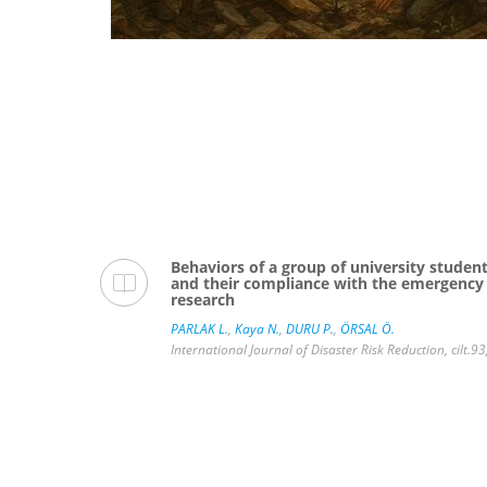
ChatGPT
Behaviors of a group of university student
and their compliance with the emergency 
research
PARLAK L.
,
Kaya N.
,
DURU P.
,
ÖRSAL Ö.
12 - 13
International Journal of Disaster Risk Reduction, cilt.