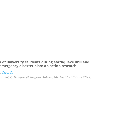
 of university students during earthquake drill and
 emergency disaster plan: An action research
.
,
Örsal Ö.
Halk Sağlığı Hemşireliği Kongresi, Ankara, Türkiye, 11 - 13 Ocak 2023,