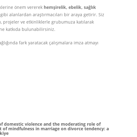
liklerine önem vererek
hemşirelik, ebelik, sağlık
gibi alanlardan araştırmacıları bir araya getirir. Siz
ı, projeler ve etkinliklerle grubumuza katılarak
ne katkıda bulunabilirsiniz.
ağlığında fark yaratacak çalışmalara imza atmayı
of domestic violence and the moderating role of
t of mindfulness in marriage on divorce tendency: a
kiye