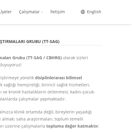
Üyeler
Çalışmalar
İletişim
English
ŞTIRMALARI GRUBU (TT-SAG)
rmaları Grubu (TT-SAG / CBHRG)
olarak sizleri
duyuyoruz!
liştirmeye yönelik
disiplinlerarası bilimsel
sağlığı hemşireliği, birincil sağlık hizmetleri,
cı ve kronik hastalıkların önlenmesi, kadın-çocuk-
i alanlarda çalışmalar yapmaktadır.
lnızca klinik ortamda değil, bireylerin yaşadığı
 almak; saha araştırmaları, toplum temelli
arı üzerine çalışmalarla
topluma değer katmaktır
.