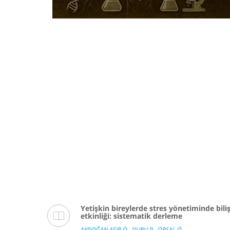
cation
Yetişkin bireylerde stres yönetiminde biliş
etkinliği: sistematik derleme
AYDOĞAN AŞIR Ö.
,
DURU P.
,
ÖRSAL Ö.