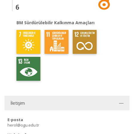
6
BM Sürdürülebilir Kalkınma Amaçları
İletişim
E-posta
herol@ogu.edu.tr