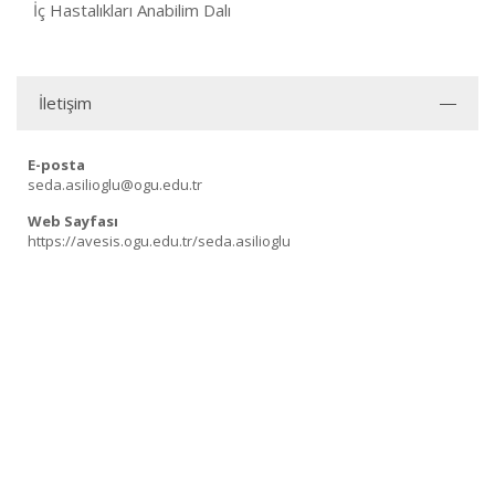
İç Hastalıkları Anabilim Dalı
İletişim
E-posta
seda.asilioglu@ogu.edu.tr
Web Sayfası
https://avesis.ogu.edu.tr/seda.asilioglu