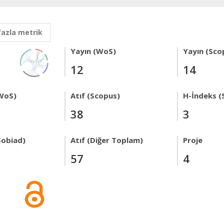
fazla metrik
Yayın (WoS)
Yayın (Sco
12
14
WoS)
Atıf (Scopus)
H-İndeks (
38
3
Sobiad)
Atıf (Diğer Toplam)
Proje
57
4