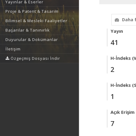
Yayınlar & Eserler
Proje & Patent & Tasarım
Daha 
Bilimsel & Mesleki Faaliyetler
Başarılar & Tanınırlık
Yayın
Duyurular & Dokümanlar
41
İletişim
H-İndeks (
Özgeçmiş Dosyası İndir
2
H-İndeks (
1
Açık Erişim
7