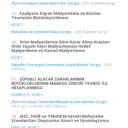
Afyon Kocatepe Üniversitesi İ.İ.B.F. Dergisi
, 2007 (Hakemli Dergi)
35.
Faaliyete Dayalı Maliyetleme ve Kısıtlar
Teorisinin Bütünleştirilmesi
KÖSE T.
Muhasebe ve Denetime Bakış Dergisi
, 2005 (Hakemli Dergi)
36.
Ürün Maliyetlerine Göre Karar Alma Araçları
Ürün Yaşam Seyri Maliyetlemesi Hedef
Maliyetleme ve Kaizen Maliyetleme
KÖSE T.
Eskişehir Osmangazi Üniversitesi Sosyal Bilimler Dergisi
, 2002
(TRDizin)
37.
ŞÜPHELİ ALACAK ZARARLARININ
BÜYÜKLÜKLERİNİN MARKOV ZİNCİRİ TEORİSİ İLE
HESAPLANMASI
GÜRBÜZ H.
,
KÖSE T.
Afyon Kocatepe Üniversitesiİktisadi Ve İdari Bilimler Dergisi
,
cilt.4, sa.2, ss.49-66, 2002 (TRDizin)
38.
IASC, FASB ve TMUDESK’xxteki Muhasebe
Standartları Oluşturma Süreci ve Uyumlaştırma
KİRACI M.
,
KÖSE T.