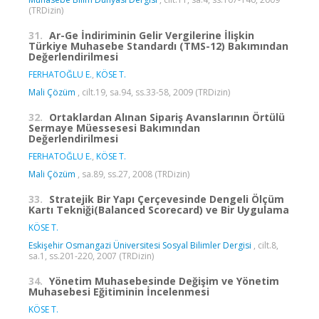
(TRDizin)
31.
Ar-Ge İndiriminin Gelir Vergilerine İlişkin
Türkiye Muhasebe Standardı (TMS-12) Bakımından
Değerlendirilmesi
FERHATOĞLU E.
,
KÖSE T.
Mali Çözüm
, cilt.19, sa.94, ss.33-58, 2009 (TRDizin)
32.
Ortaklardan Alınan Sipariş Avanslarının Örtülü
Sermaye Müessesesi Bakımından
Değerlendirilmesi
FERHATOĞLU E.
,
KÖSE T.
Mali Çözüm
, sa.89, ss.27, 2008 (TRDizin)
33.
Stratejik Bir Yapı Çerçevesinde Dengeli Ölçüm
Kartı Tekniği(Balanced Scorecard) ve Bir Uygulama
KÖSE T.
Eskişehir Osmangazi Üniversitesi Sosyal Bilimler Dergisi
, cilt.8,
sa.1, ss.201-220, 2007 (TRDizin)
34.
Yönetim Muhasebesinde Değişim ve Yönetim
Muhasebesi Eğitiminin İncelenmesi
KÖSE T.