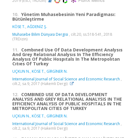
PlumX Metrics
2019 (ESCI, TRDizin)
10.
Yönetim Muhasebesinin Yeni Paradigması:
Bütünleştirme
KÖSE T.
,
AĞDENİZ Ş.
Muhasebe Bilim Dünyası Dergisi
, cilt.20, ss.518-541, 2018
(TRDizin)
11.
Combıned Use Of Data Development Analysıs
And Grey Relatıonal Analysıs In The Effıcıency
Analysıs Of Publıc Hospıtals In The Metropolıtan
Cıtıes Of Turkey
UÇKUN N.
,
KÖSE T.
,
GİRGİNER N.
International Journal of Social Science and Economic Research
,
cilt.2, sa.9, 2017 (Hakemli Dergi)
12.
COMBINED USE OF DATA DEVELOPMENT
ANALYSIS AND GREY RELATIONAL ANALYSIS IN THE
EFFICIENCY ANALYSIS OF PUBLIC HOSPITALS IN THE
METROPOLITAN CITIES OF TURKEY
UÇKUN N.
,
KÖSE T.
,
GİRGİNER N.
International Journal of Social Science and Economic Research
,
cilt.2, sa.9, 2017 (Hakemli Dergi)