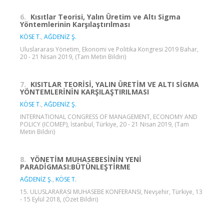
6.
Kısıtlar Teorisi, Yalın Üretim ve Altı Sigma
Yöntemlerinin Karşılaştırılması
KÖSE T.
,
AĞDENİZ Ş.
Uluslararası Yönetim, Ekonomi ve Politika Kongresi 2019 Bahar,
20 - 21 Nisan 2019, (Tam Metin Bildiri)
7.
KISITLAR TEORİSİ, YALIN ÜRETİM VE ALTI SİGMA
YÖNTEMLERİNİN KARŞILAŞTIRILMASI
KÖSE T.
,
AĞDENİZ Ş.
INTERNATIONAL CONGRESS OF MANAGEMENT, ECONOMY AND
POLICY (ICOMEP), İstanbul, Türkiye, 20 - 21 Nisan 2019, (Tam
Metin Bildiri)
8.
YÖNETİM MUHASEBESİNİN YENİ
PARADİGMASI:BÜTÜNLEŞTİRME
AĞDENİZ Ş.
,
KÖSE T.
15. ULUSLARARASI MUHASEBE KONFERANSI, Nevşehir, Türkiye, 13
- 15 Eylül 2018, (Özet Bildiri)