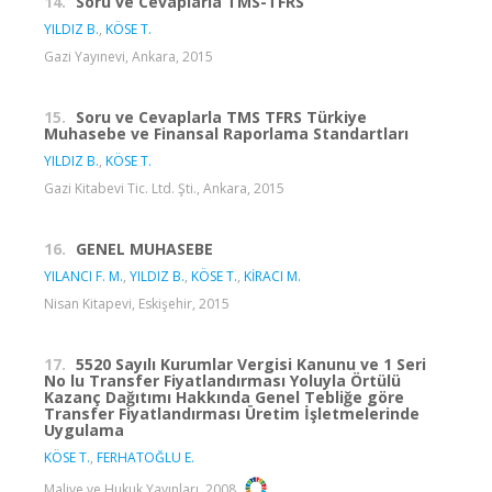
14.
Soru ve Cevaplarla TMS-TFRS
YILDIZ B.
,
KÖSE T.
Gazi Yayınevi, Ankara, 2015
15.
Soru ve Cevaplarla TMS TFRS Türkiye
Muhasebe ve Finansal Raporlama Standartları
YILDIZ B.
,
KÖSE T.
Gazi Kitabevi Tic. Ltd. Şti., Ankara, 2015
16.
GENEL MUHASEBE
YILANCI F. M.
,
YILDIZ B.
,
KÖSE T.
,
KİRACI M.
Nisan Kitapevi, Eskişehir, 2015
17.
5520 Sayılı Kurumlar Vergisi Kanunu ve 1 Seri
No lu Transfer Fiyatlandırması Yoluyla Örtülü
Kazanç Dağıtımı Hakkında Genel Tebliğe göre
Transfer Fiyatlandırması Üretim İşletmelerinde
Uygulama
KÖSE T.
,
FERHATOĞLU E.
Maliye ve Hukuk Yayınları, 2008