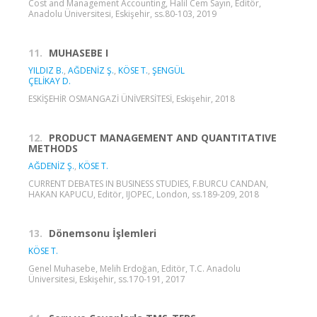
Cost and Management Accounting, Halil Cem Sayın, Editör,
Anadolu Üniversitesi, Eskişehir, ss.80-103, 2019
11.
MUHASEBE I
YILDIZ B.
,
AĞDENİZ Ş.
,
KÖSE T.
,
ŞENGÜL
ÇELİKAY D.
ESKİŞEHİR OSMANGAZİ ÜNİVERSİTESİ, Eskişehir, 2018
12.
PRODUCT MANAGEMENT AND QUANTITATIVE
METHODS
AĞDENİZ Ş.
,
KÖSE T.
CURRENT DEBATES IN BUSINESS STUDIES, F.BURCU CANDAN,
HAKAN KAPUCU, Editör, IJOPEC, London, ss.189-209, 2018
13.
Dönemsonu İşlemleri
KÖSE T.
Genel Muhasebe, Melih Erdoğan, Editör, T.C. Anadolu
Üniversitesi, Eskişehir, ss.170-191, 2017