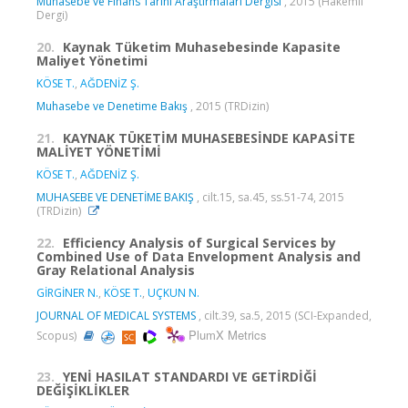
Muhasebe ve Finans Tarihi Araştırmaları Dergisi
, 2015 (Hakemli
Dergi)
20.
Kaynak Tüketim Muhasebesinde Kapasite
Maliyet Yönetimi
KÖSE T.
,
AĞDENİZ Ş.
Muhasebe ve Denetime Bakış
, 2015 (TRDizin)
21.
KAYNAK TÜKETİM MUHASEBESİNDE KAPASİTE
MALİYET YÖNETİMİ
KÖSE T.
,
AĞDENİZ Ş.
MUHASEBE VE DENETİME BAKIŞ
, cilt.15, sa.45, ss.51-74, 2015
(TRDizin)
22.
Efficiency Analysis of Surgical Services by
Combined Use of Data Envelopment Analysis and
Gray Relational Analysis
GİRGİNER N.
,
KÖSE T.
,
UÇKUN N.
JOURNAL OF MEDICAL SYSTEMS
, cilt.39, sa.5, 2015 (SCI-Expanded,
PlumX Metrics
Scopus)
23.
YENİ HASILAT STANDARDI VE GETİRDİĞİ
DEĞİŞİKLİKLER