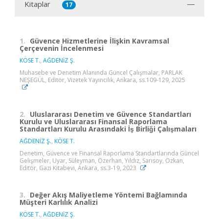
Kitaplar
17
1.
Güvence Hizmetlerine İlişkin Kavramsal
Çerçevenin İncelenmesi
KÖSE T.
,
AĞDENİZ Ş.
Muhasebe ve Denetim Alanında Güncel Çalışmalar, PARLAK
NEŞEGÜL, Editör, Vizetek Yayıncılık, Ankara, ss.109-129, 2025
2.
Uluslararası Denetim ve Güvence Standartları
Kurulu ve Uluslararası Finansal Raporlama
Standartları Kurulu Arasındaki İş Birliği Çalışmaları
AĞDENİZ Ş.
,
KÖSE T.
Denetim, Güvence ve Finansal Raporlama Standartlarında Güncel
Gelişmeler, Uyar, Süleyman, Özerhan, Yıldız, Sarısoy, Özkan,
Editör, Gazi Kitabevi, Ankara, ss.3-19, 2023
3.
Değer Akış Maliyetleme Yöntemi Bağlamında
Müşteri Karlılık Analizi
KÖSE T.
,
AĞDENİZ Ş.