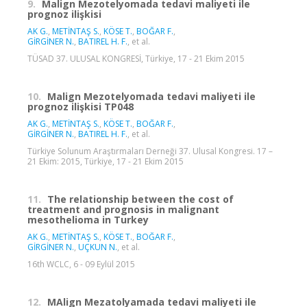
9.
Malign Mezotelyomada tedavi maliyeti ile
prognoz ilişkisi
AK G.
,
METİNTAŞ S.
,
KÖSE T.
,
BOĞAR F.
,
GİRGİNER N.
,
BATIREL H. F.
, et al.
TÜSAD 37. ULUSAL KONGRESİ, Türkiye, 17 - 21 Ekim 2015
10.
Malign Mezotelyomada tedavi maliyeti ile
prognoz ilişkisi TP048
AK G.
,
METİNTAŞ S.
,
KÖSE T.
,
BOĞAR F.
,
GİRGİNER N.
,
BATIREL H. F.
, et al.
Türkiye Solunum Araştırmaları Derneği 37. Ulusal Kongresi. 17 –
21 Ekim: 2015, Türkiye, 17 - 21 Ekim 2015
11.
The relationship between the cost of
treatment and prognosis in malignant
mesothelioma in Turkey
AK G.
,
METİNTAŞ S.
,
KÖSE T.
,
BOĞAR F.
,
GİRGİNER N.
,
UÇKUN N.
, et al.
16th WCLC, 6 - 09 Eylül 2015
12.
MAlign Mezatolyamada tedavi maliyeti ile