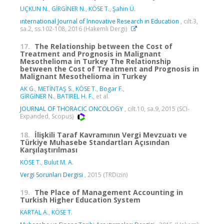
UÇKUN N.
,
GİRGİNER N.
,
KÖSE T.
,
Şahin Ü.
ınternational Journal of Innovative Research in Education
, cilt.3,
sa.2, ss.102-108, 2016 (Hakemli Dergi)
17.
The Relationship between the Cost of
Treatment and Prognosis in Malignant
Mesothelioma in Turkey The Relationship
between the Cost of Treatment and Prognosis in
Malignant Mesothelioma in Turkey
AK G.
,
METİNTAŞ S.
,
KÖSE T.
,
Bogar F.
,
GİRGİNER N.
,
BATIREL H. F.
, et al.
JOURNAL OF THORACIC ONCOLOGY
, cilt.10, sa.9, 2015 (SCI-
Expanded, Scopus)
18.
İlişkili Taraf Kavramının Vergi Mevzuatı ve
Türkiye Muhasebe Standartları Açısından
Karşılaştırılması
KÖSE T.
,
Bulut M. A.
Vergi Sorunları Dergisi
, 2015 (TRDizin)
19.
The Place of Management Accounting in
Turkish Higher Education System
KARTAL A.
,
KÖSE T.