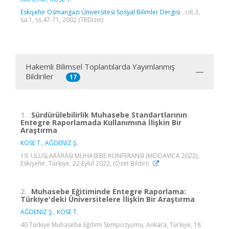
Eskişehir Osmangazi Üniversitesi Sosyal Bilimler Dergisi
, cilt.3,
sa.1, ss.47-71, 2002 (TRDizin)
Hakemli Bilimsel Toplantılarda Yayımlanmış
Bildiriler
17
1.
Sürdürülebilirlik Muhasebe Standartlarının
Entegre Raporlamada Kullanımına İlişkin Bir
Araştırma
KÖSE T.
,
AĞDENİZ Ş.
19. ULUSLARARASI MUHASEBE KONFERANSI (MODAVICA 2022),
Eskişehir, Türkiye, 22 Eylül 2022, (Özet Bildiri)
2.
Muhasebe Eğitiminde Entegre Raporlama:
Türkiye'deki Üniversitelere İlişkin Bir Araştırma
AĞDENİZ Ş.
,
KÖSE T.
40.Türkiye Muhasebe Eğitimi Sempozyumu, Ankara, Türkiye, 18