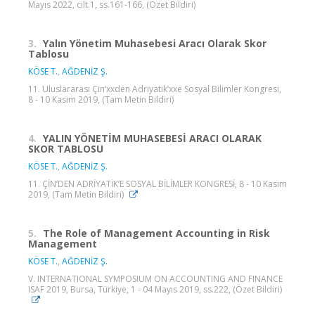
Mayıs 2022, cilt.1, ss.161-166, (Özet Bildiri)
3.
Yalın Yönetim Muhasebesi Aracı Olarak Skor
Tablosu
KÖSE T.
,
AĞDENİZ Ş.
11. Uluslararası Çin’xxden Adriyatik’xxe Sosyal Bilimler Kongresi,
8 - 10 Kasım 2019, (Tam Metin Bildiri)
4.
YALIN YÖNETİM MUHASEBESİ ARACI OLARAK
SKOR TABLOSU
KÖSE T.
,
AĞDENİZ Ş.
11. ÇİN’DEN ADRİYATİK’E SOSYAL BİLİMLER KONGRESİ, 8 - 10 Kasım
2019, (Tam Metin Bildiri)
5.
The Role of Management Accounting in Risk
Management
KÖSE T.
,
AĞDENİZ Ş.
V. INTERNATIONAL SYMPOSIUM ON ACCOUNTING AND FINANCE
ISAF 2019, Bursa, Türkiye, 1 - 04 Mayıs 2019, ss.222, (Özet Bildiri)