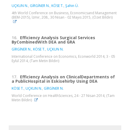
UÇKUN N.
,
GİRGİNER N.
,
KÖSE T.
,
Şahin Ü.
4th World Conference on Business, Economicsand Management
(BEM-2015), İzmir, 208., 30 Nisan - 02 Mayıs 2015, (Özet Bildiri)
16.
Efficiency Analysis Surgical Services
ByCombinedWith DEA and GRA
GİRGİNER N.
,
KÖSE T.
,
UÇKUN N.
International Conference on Economics, Econworld 2014, 3 - 05
Eylül 2014, (Tam Metin Bildiri)
17.
Efficiency Analysis on ClinicalDepartments of
a PublicHospital in Eskisehirby Using DEA
KÖSE T.
,
UÇKUN N.
,
GİRGİNER N.
World Conference on HealthSciences, 24 - 27 Nisan 2014, (Tam
Metin Bildiri)