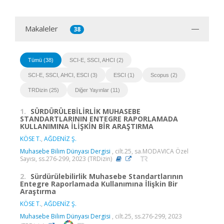
Makaleler
38
Tümü (38)
SCI-E, SSCI, AHCI (2)
SCI-E, SSCI, AHCI, ESCI (3)
ESCI (1)
Scopus (2)
TRDizin (25)
Diğer Yayınlar (11)
1.
SÜRDÜRÜLEBİLİRLİK MUHASEBE
STANDARTLARININ ENTEGRE RAPORLAMADA
KULLANIMINA İLİŞKİN BİR ARAŞTIRMA
KÖSE T.
,
AĞDENİZ Ş.
Muhasebe Bilim Dünyası Dergisi
, cilt.25, sa.MODAVICA Özel
Sayısı, ss.276-299, 2023 (TRDizin)
2.
Sürdürülebilirlik Muhasebe Standartlarının
Entegre Raporlamada Kullanımına İlişkin Bir
Araştırma
KÖSE T.
,
AĞDENİZ Ş.
Muhasebe Bilim Dünyası Dergisi
, cilt.25, ss.276-299, 2023