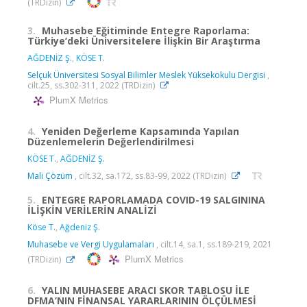
(TRDizin)
3.
Muhasebe Eğitiminde Entegre Raporlama:
Türkiye’deki Üniversitelere İlişkin Bir Araştırma
AĞDENİZ Ş.
,
KÖSE T.
Selçuk Üniversitesi Sosyal Bilimler Meslek Yüksekokulu Dergisi
,
cilt.25, ss.302-311, 2022 (TRDizin)
PlumX Metrics
4.
Yeniden Değerleme Kapsamında Yapılan
Düzenlemelerin Değerlendirilmesi
KÖSE T.
,
AĞDENİZ Ş.
Mali Çözüm
, cilt.32, sa.172, ss.83-99, 2022 (TRDizin)
5.
ENTEGRE RAPORLAMADA COVID-19 SALGININA
İLİŞKİN VERİLERİN ANALİZİ
Köse T.
,
Ağdeniz Ş.
Muhasebe ve Vergi Uygulamaları
, cilt.14, sa.1, ss.189-219, 2021
PlumX Metrics
(TRDizin)
6.
YALIN MUHASEBE ARACI SKOR TABLOSU İLE
DFMA’NIN FİNANSAL YARARLARININ ÖLÇÜLMESİ