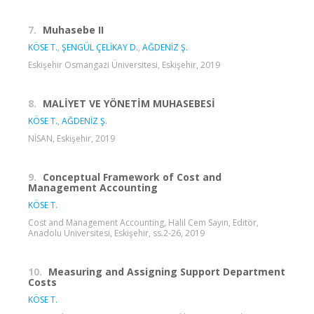
7.
Muhasebe II
KÖSE T.
,
ŞENGÜL ÇELİKAY D.
,
AĞDENİZ Ş.
Eskişehir Osmangazi Üniversitesi, Eskişehir, 2019
8.
MALİYET VE YÖNETİM MUHASEBESİ
KÖSE T.
,
AĞDENİZ Ş.
NİSAN, Eskişehir, 2019
9.
Conceptual Framework of Cost and
Management Accounting
KÖSE T.
Cost and Management Accounting, Halil Cem Sayın, Editör,
Anadolu Üniversitesi, Eskişehir, ss.2-26, 2019
10.
Measuring and Assigning Support Department
Costs
KÖSE T.