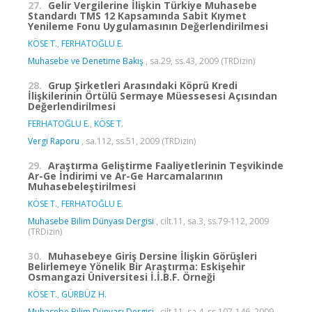
27.
Gelir Vergilerine İlişkin Türkiye Muhasebe
Standardı TMS 12 Kapsamında Sabit Kıymet
Yenileme Fonu Uygulamasının Değerlendirilmesi
KÖSE T.
,
FERHATOĞLU E.
Muhasebe ve Denetime Bakış
, sa.29, ss.43, 2009 (TRDizin)
28.
Grup Şirketleri Arasındaki Köprü Kredi
İlişkilerinin Örtülü Sermaye Müessesesi Açısından
Değerlendirilmesi
FERHATOĞLU E.
,
KÖSE T.
Vergi Raporu
, sa.112, ss.51, 2009 (TRDizin)
29.
Araştırma Geliştirme Faaliyetlerinin Teşvikinde
Ar-Ge İndirimi ve Ar-Ge Harcamalarının
Muhasebeleştirilmesi
KÖSE T.
,
FERHATOĞLU E.
Muhasebe Bilim Dünyası Dergisi
, cilt.11, sa.3, ss.79-112, 2009
(TRDizin)
30.
Muhasebeye Giriş Dersine İlişkin Görüşleri
Belirlemeye Yönelik Bir Araştırma: Eskişehir
Osmangazi Üniversitesi İ.İ.B.F. Örneği
KÖSE T.
,
GÜRBÜZ H.
Muhasebe Bilim Dünyası Dergisi
, cilt.11, sa.4, ss.107-146, 2009