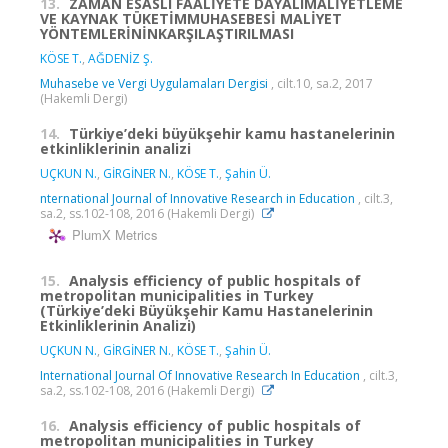
13.
ZAMAN ESASLI FAALİYETE DAYALIMALİYETLEME
VE KAYNAK TÜKETİMMUHASEBESİ MALİYET
YÖNTEMLERİNİNKARŞILAŞTIRILMASI
KÖSE T.
,
AĞDENİZ Ş.
Muhasebe ve Vergi Uygulamaları Dergisi
, cilt.10, sa.2, 2017
(Hakemli Dergi)
14.
Türkiye’deki büyükşehir kamu hastanelerinin
etkinliklerinin analizi
UÇKUN N.
,
GİRGİNER N.
,
KÖSE T.
,
Şahin Ü.
nternational Journal of Innovative Research in Education
, cilt.3,
sa.2, ss.102-108, 2016 (Hakemli Dergi)
PlumX Metrics
15.
Analysis efficiency of public hospitals of
metropolitan municipalities in Turkey
(Türkiye’deki Büyükşehir Kamu Hastanelerinin
Etkinliklerinin Analizi)
UÇKUN N.
,
GİRGİNER N.
,
KÖSE T.
,
Şahin Ü.
International Journal Of Innovative Research In Education
, cilt.3,
sa.2, ss.102-108, 2016 (Hakemli Dergi)
16.
Analysis efficiency of public hospitals of
metropolitan municipalities in Turkey