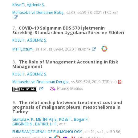
Köse T.
,
Ağdeniz Ş.
Muhasebe ve Denetime Bakış
, sa.63, ss.59-78, 2021 (TRDizin)
7.
COVID-19 Salgınının BDS 570 İşletmenin
Sürekliliği Standardının Uygulama Sürecine Etkileri
KÖSE T.
,
AĞDENİZ Ş.
Mali Çözüm
, sa.161, ss.69-94, 2020 (TRDizin)
8.
The Role of Management Accounting in Risk
Management
KÖSE T.
,
AĞDENİZ Ş.
Muhasebe ve Finansman Dergisi
, ss.509-526, 2019 (TRDizin)
PlumX Metrics
9.
The relationship between treatment cost and
prognosis of malignant pleural mesothelioma in
Turkey
Guntulu A. K.
,
METİNTAŞ S.
,
KÖSE T.
,
Bogar F.
,
GİRGİNER N.
,
BATIREL H. F.
, et al.
EURASIAN JOURNAL OF PULMONOLOGY
, cilt.21, sa.1, ss.50-56,