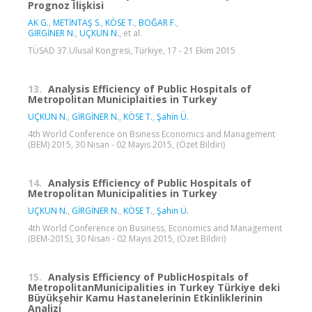
Prognoz İlişkisi
AK G.
,
METİNTAŞ S.
,
KÖSE T.
,
BOĞAR F.
,
GİRGİNER N.
,
UÇKUN N.
, et al.
TÜSAD 37.Ulusal Kongresi, Türkiye, 17 - 21 Ekim 2015
13.
Analysis Efficiency of Public Hospitals of
Metropolitan Municiplaities in Turkey
UÇKUN N.
,
GİRGİNER N.
,
KÖSE T.
,
Şahin Ü.
4th World Conference on Bsiness Economics and Management
(BEM) 2015, 30 Nisan - 02 Mayıs 2015, (Özet Bildiri)
14.
Analysis Efficiency of Public Hospitals of
Metropolitan Municipalities in Turkey
UÇKUN N.
,
GİRGİNER N.
,
KÖSE T.
,
Şahin Ü.
4th World Conference on Business, Economics and Management
(BEM-2015), 30 Nisan - 02 Mayıs 2015, (Özet Bildiri)
15.
Analysis Efficiency of PublicHospitals of
MetropolitanMunicipalities in Turkey Türkiye deki
Büyükşehir Kamu Hastanelerinin Etkinliklerinin
Analizi