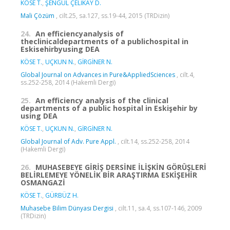
KÖSE T.
,
ŞENGÜL ÇELİKAY D.
Mali Çözüm
, cilt.25, sa.127, ss.19-44, 2015 (TRDizin)
24.
An efficiencyanalysis of
theclinicaldepartments of a publichospital in
Eskisehirbyusing DEA
KÖSE T.
,
UÇKUN N.
,
GİRGİNER N.
Global Journal on Advances in Pure&AppliedSciences
, cilt.4,
ss.252-258, 2014 (Hakemli Dergi)
25.
An efficiency analysis of the clinical
departments of a public hospital in Eskişehir by
using DEA
KÖSE T.
,
UÇKUN N.
,
GİRGİNER N.
Global Journal of Adv. Pure Appl.
, cilt.14, ss.252-258, 2014
(Hakemli Dergi)
26.
MUHASEBEYE GİRİŞ DERSİNE İLİŞKİN GÖRÜŞLERİ
BELİRLEMEYE YÖNELİK BİR ARAŞTIRMA ESKİŞEHİR
OSMANGAZİ
KÖSE T.
,
GÜRBÜZ H.
Muhasebe Bilim Dünyası Dergisi
, cilt.11, sa.4, ss.107-146, 2009
(TRDizin)