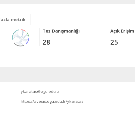
fazla metrik
Tez Danışmanlığı
Açık Erişim
28
25
ykaratas@ogu.edu.tr
https://avesis.ogu.edu.tr/ykaratas