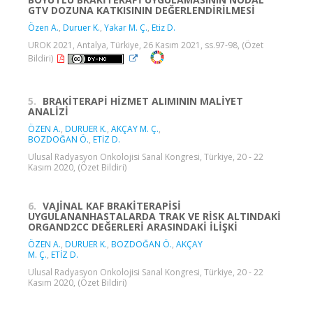
GTV DOZUNA KATKISININ DEĞERLENDİRİLMESİ
Özen A.
,
Duruer K.
,
Yakar M. Ç.
,
Etiz D.
UROK 2021, Antalya, Türkiye, 26 Kasım 2021, ss.97-98, (Özet
Bildiri)
5.
BRAKİTERAPİ HİZMET ALIMININ MALİYET
ANALİZİ
ÖZEN A.
,
DURUER K.
,
AKÇAY M. Ç.
,
BOZDOĞAN Ö.
,
ETİZ D.
Ulusal Radyasyon Onkolojisi Sanal Kongresi, Türkiye, 20 - 22
Kasım 2020, (Özet Bildiri)
6.
VAJİNAL KAF BRAKİTERAPİSİ
UYGULANANHASTALARDA TRAK VE RİSK ALTINDAKİ
ORGAND2CC DEĞERLERİ ARASINDAKİ İLİŞKİ
ÖZEN A.
,
DURUER K.
,
BOZDOĞAN Ö.
,
AKÇAY
M. Ç.
,
ETİZ D.
Ulusal Radyasyon Onkolojisi Sanal Kongresi, Türkiye, 20 - 22
Kasım 2020, (Özet Bildiri)