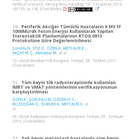
fields of research, Herceg Novi, Karadağ, 10 - 14 Haziran 2019,
cilt.135, ss.136, (Özet Bildiri)
10.
Periferik Akciğer Tümörlü Hastaların 6 MV FF
1000MU/dk Foton Enerjisi Kullanılarak Yapılan
Stereotaktik Planlamalarının RTOG 0813
Protokolüne Göre Değerlenririlmesi
Çoruhlu N.
,
ETİZ D.
,
ÖZEN A.
,
METCALFE E.
,
AKÇAY M. Ç.
,
Akmanlar M.
, et al.
16. Ulusal Medikal Fizik Kongresi, Türkiye, 28 - 30 Ekim 2017,
(Özet Bildiri)
11.
Tüm beyin SİB radyoterapisinde kullanılan
IMRT ve VMAT yöntemlerinin verifikasyonunun
karşılaştırılması
ÖZEN A.
,
ÇORUHLU N.
,
ÖZDEN H. C.
,
BOZDOĞAN Ö.
,
DURUER K.
,
METCALFE E.
, et
al.
XII. Ulusal Radyasyon Onkolojisi Kongresi, Türkiye, 20 - 24 Nisan
2016, (Özet Bildiri)
12.
Tek beyin metastazlı hastalarda tüm beyin