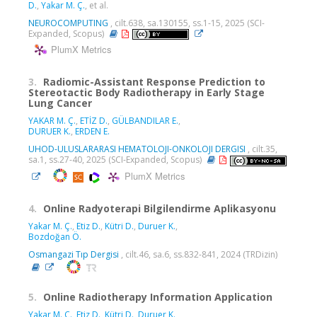
D.
,
Yakar M. Ç.
, et al.
NEUROCOMPUTING
, cilt.638, sa.130155, ss.1-15, 2025 (SCI-
Expanded, Scopus)
PlumX Metrics
3.
Radiomic-Assistant Response Prediction to
Stereotactic Body Radiotherapy in Early Stage
Lung Cancer
YAKAR M. Ç.
,
ETİZ D.
,
GÜLBANDILAR E.
,
DURUER K.
,
ERDEN E.
UHOD-ULUSLARARASI HEMATOLOJI-ONKOLOJI DERGISI
, cilt.35,
sa.1, ss.27-40, 2025 (SCI-Expanded, Scopus)
PlumX Metrics
4.
Online Radyoterapi Bilgilendirme Aplikasyonu
Yakar M. Ç.
,
Etiz D.
,
Kütri D.
,
Duruer K.
,
Bozdoğan Ö.
Osmangazi Tıp Dergisi
, cilt.46, sa.6, ss.832-841, 2024 (TRDizin)
5.
Online Radiotherapy Information Application
Yakar M. Ç.
,
Etiz D.
,
Kütri D.
,
Duruer K.
,