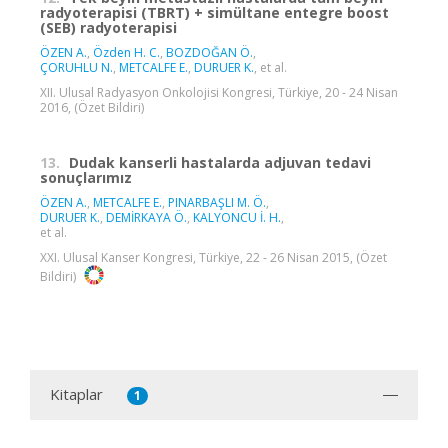
radyoterapisi (TBRT) + simültane entegre boost
(SEB) radyoterapisi
ÖZEN A.
,
Özden H. C.
,
BOZDOĞAN Ö.
,
ÇORUHLU N.
,
METCALFE E.
,
DURUER K.
, et al.
XII. Ulusal Radyasyon Onkolojisi Kongresi, Türkiye, 20 - 24 Nisan
2016, (Özet Bildiri)
13.
Dudak kanserli hastalarda adjuvan tedavi
sonuçlarımız
ÖZEN A.
,
METCALFE E.
,
PINARBAŞLI M. Ö.
,
DURUER K.
,
DEMİRKAYA Ö.
,
KALYONCU İ. H.
,
et al.
XXI. Ulusal Kanser Kongresi, Türkiye, 22 - 26 Nisan 2015, (Özet
Bildiri)
Kitaplar
1