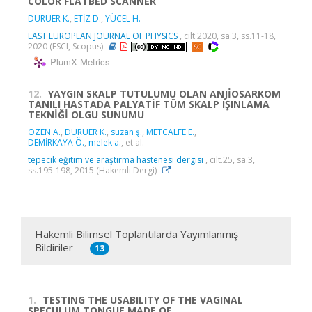
COLOR FLATBED SCANNER
DURUER K.
,
ETİZ D.
,
YÜCEL H.
EAST EUROPEAN JOURNAL OF PHYSICS
, cilt.2020, sa.3, ss.11-18,
2020 (ESCI, Scopus)
PlumX Metrics
12.
YAYGIN SKALP TUTULUMU OLAN ANJİOSARKOM
TANILI HASTADA PALYATİF TÜM SKALP IŞINLAMA
TEKNİĞİ OLGU SUNUMU
ÖZEN A.
,
DURUER K.
,
suzan ş.
,
METCALFE E.
,
DEMİRKAYA Ö.
,
melek a.
, et al.
tepecik eğitim ve araştırma hastenesi dergisi
, cilt.25, sa.3,
ss.195-198, 2015 (Hakemli Dergi)
Hakemli Bilimsel Toplantılarda Yayımlanmış
Bildiriler
13
1.
TESTING THE USABILITY OF THE VAGINAL
SPECULUM TONGUE MADE OF