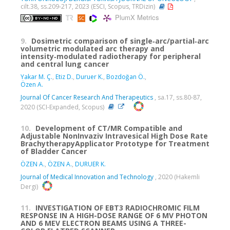
cilt.38, ss.209-217, 2023 (ESCI, Scopus, TRDizin)
PlumX Metrics
9.
Dosimetric comparison of single‑arc/partial‑arc
volumetric modulated arc therapy and
intensity‑modulated radiotherapy for peripheral
and central lung cancer
Yakar M. Ç.
,
Etiz D.
,
Duruer K.
,
Bozdoğan Ö.
,
Özen A.
Journal Of Cancer Research And Therapeutics
, sa.17, ss.80-87,
2020 (SCI-Expanded, Scopus)
10.
Development of CT/MR Compatible and
Adjustable NonInvaziv Intravesical High Dose Rate
BrachytherapyApplicator Prototype for Treatment
of Bladder Cancer
ÖZEN A.
,
ÖZEN A.
,
DURUER K.
Journal of Medical Innovation and Technology
, 2020 (Hakemli
Dergi)
11.
INVESTIGATION OF EBT3 RADIOCHROMIC FILM
RESPONSE IN A HIGH-DOSE RANGE OF 6 MV PHOTON
AND 6 MEV ELECTRON BEAMS USING A THREE-