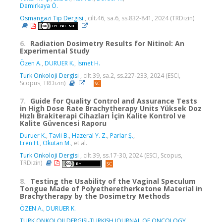
Demirkaya Ö.
Osmangazi Tıp Dergisi
, cilt.46, sa.6, ss.832-841, 2024 (TRDizin)
6.
Radiation Dosimetry Results for Nitinol: An
Experimental Study
Özen A.
,
DURUER K.
,
İsmet H.
Turk Onkoloji Dergisi
, cilt.39, sa.2, ss.227-233, 2024 (ESCI,
Scopus, TRDizin)
7.
Guide for Quality Control and Assurance Tests
in High Dose Rate Brachytherapy Units Yüksek Doz
Hızlı Brakiterapi Cihazları İçin Kalite Kontrol ve
Kalite Güvencesi Raporu
Duruer K.
,
Tavli B.
,
Hazeral Y. Z.
,
Parlar Ş.
,
Eren H.
,
Okutan M.
, et al.
Turk Onkoloji Dergisi
, cilt.39, ss.17-30, 2024 (ESCI, Scopus,
TRDizin)
8.
Testing the Usability of the Vaginal Speculum
Tongue Made of Polyetheretherketone Material in
Brachytherapy by the Dosimetry Methods
ÖZEN A.
,
DURUER K.
TURK ONKOLOJI DERGISI-TURKISH JOURNAL OF ONCOLOGY
,