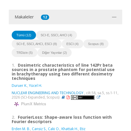
Makaleler
12
Tümü (12)
SCI-E, SSCI, AHCI (4)
SCI-E, SSCI, AHCI, ESCI (8)
ESCI (4)
Scopus (8)
TRDizin (5)
Diğer Yayınlar (2)
1.
Dosimetric characteristics of line 142Pr beta
sources in a prostate phantom for potential use
in brachytherapy using two different dosimetry
techniques
Duruer K.
,
Yücel H.
NUCLEAR ENGINEERING AND TECHNOLOGY
, cilt.58, sa.5, ss.1-11,
2026 (SCI-Expanded, Scopus)
PlumX Metrics
2.
FourierLoss: Shape-aware loss function with
Fourier descriptors
Erden M. B.
,
Cansiz S.
,
Caki O.
,
Khattak H.
,
Etiz