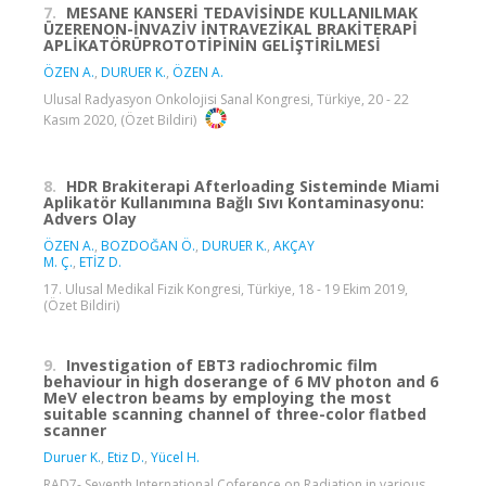
7.
MESANE KANSERİ TEDAVİSİNDE KULLANILMAK
ÜZERENON-İNVAZİV İNTRAVEZİKAL BRAKİTERAPİ
APLİKATÖRÜPROTOTİPİNİN GELİŞTİRİLMESİ
ÖZEN A.
,
DURUER K.
,
ÖZEN A.
Ulusal Radyasyon Onkolojisi Sanal Kongresi, Türkiye, 20 - 22
Kasım 2020, (Özet Bildiri)
8.
HDR Brakiterapi Afterloading Sisteminde Miami
Aplikatör Kullanımına Bağlı Sıvı Kontaminasyonu:
Advers Olay
ÖZEN A.
,
BOZDOĞAN Ö.
,
DURUER K.
,
AKÇAY
M. Ç.
,
ETİZ D.
17. Ulusal Medikal Fizik Kongresi, Türkiye, 18 - 19 Ekim 2019,
(Özet Bildiri)
9.
Investigation of EBT3 radiochromic film
behaviour in high doserange of 6 MV photon and 6
MeV electron beams by employing the most
suitable scanning channel of three-color flatbed
scanner
Duruer K.
,
Etiz D.
,
Yücel H.
RAD7- Seventh International Coference on Radiation in various