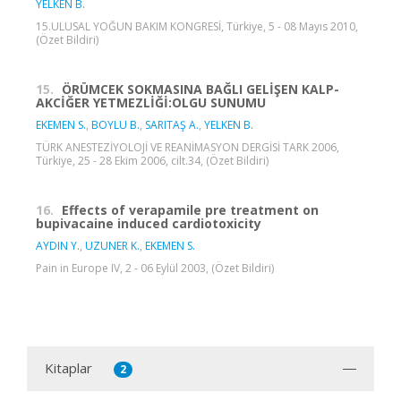
YELKEN B.
15.ULUSAL YOĞUN BAKIM KONGRESİ, Türkiye, 5 - 08 Mayıs 2010,
(Özet Bildiri)
15.
ÖRÜMCEK SOKMASINA BAĞLI GELİŞEN KALP-
AKCİĞER YETMEZLİĞİ:OLGU SUNUMU
EKEMEN S.
,
BOYLU B.
,
SARITAŞ A.
,
YELKEN B.
TÜRK ANESTEZİYOLOJİ VE REANİMASYON DERGİSİ TARK 2006,
Türkiye, 25 - 28 Ekim 2006, cilt.34, (Özet Bildiri)
16.
Effects of verapamile pre treatment on
bupivacaine induced cardiotoxicity
AYDIN Y.
,
UZUNER K.
,
EKEMEN S.
Pain in Europe IV, 2 - 06 Eylül 2003, (Özet Bildiri)
Kitaplar
2