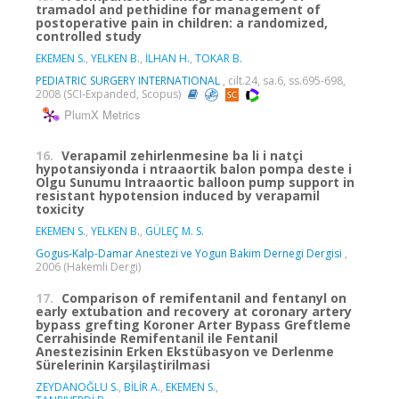
tramadol and pethidine for management of
postoperative pain in children: a randomized,
controlled study
EKEMEN S.
,
YELKEN B.
,
İLHAN H.
,
TOKAR B.
PEDIATRIC SURGERY INTERNATIONAL
, cilt.24, sa.6, ss.695-698,
2008 (SCI-Expanded, Scopus)
PlumX Metrics
16.
Verapamil zehirlenmesine ba li i natçi
hypotansiyonda i ntraaortik balon pompa deste i
Olgu Sunumu Intraaortic balloon pump support in
resistant hypotension induced by verapamil
toxicity
EKEMEN S.
,
YELKEN B.
,
GÜLEÇ M. S.
Gogus-Kalp-Damar Anestezi ve Yogun Bakim Dernegi Dergisi
,
2006 (Hakemli Dergi)
17.
Comparison of remifentanil and fentanyl on
early extubation and recovery at coronary artery
bypass grefting Koroner Arter Bypass Greftleme
Cerrahisinde Remifentanil ile Fentanil
Anestezisinin Erken Ekstübasyon ve Derlenme
Sürelerinin Karşilaştirilmasi
ZEYDANOĞLU S.
,
BİLİR A.
,
EKEMEN S.
,