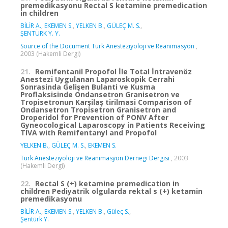
premedikasyonu Rectal S ketamine premedication
in children
BİLİR A.
,
EKEMEN S.
,
YELKEN B.
,
GÜLEÇ M. S.
,
ŞENTÜRK Y. Y.
Source of the Document Turk Anesteziyoloji ve Reanimasyon
,
2003 (Hakemli Dergi)
21.
Remifentanil Propofol İle Total İntravenöz
Anestezi Uygulanan Laparoskopik Cerrahi
Sonrasinda Gelişen Bulanti ve Kusma
Proflaksisinde Ondansetron Granisetron ve
Tropisetronun Karşilaş tirilmasi Comparison of
Ondansetron Tropisetron Granisetron and
Droperidol for Prevention of PONV After
Gyneocological Laparoscopy in Patients Receiving
TIVA with Remifentanyl and Propofol
YELKEN B.
,
GÜLEÇ M. S.
,
EKEMEN S.
Turk Anesteziyoloji ve Reanimasyon Dernegi Dergisi
, 2003
(Hakemli Dergi)
22.
Rectal S (+) ketamine premedication in
children Pediyatrik olgularda rektal s (+) ketamin
premedikasyonu
BİLİR A.
,
EKEMEN S.
,
YELKEN B.
,
Güleç S.
,
Şentürk Y.