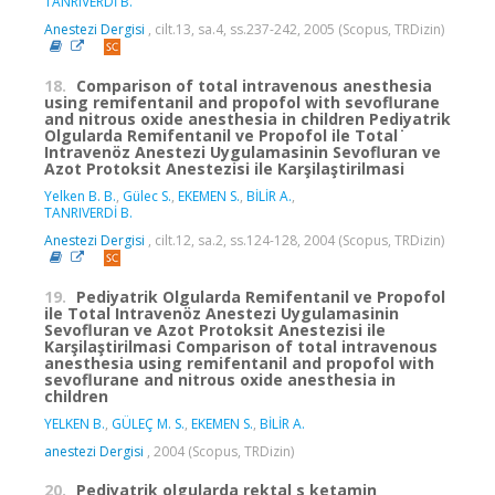
TANRIVERDİ B.
Anestezi Dergisi
, cilt.13, sa.4, ss.237-242, 2005 (Scopus, TRDizin)
18.
Comparison of total intravenous anesthesia
using remifentanil and propofol with sevoflurane
and nitrous oxide anesthesia in children Pediyatrik
Olgularda Remifentanil ve Propofol ile Total ̇
Intravenöz Anestezi Uygulamasinin Sevofluran ve
Azot Protoksit Anestezisi ile Karşilaştirilmasi
Yelken B. B.
,
Gülec S.
,
EKEMEN S.
,
BİLİR A.
,
TANRIVERDİ B.
Anestezi Dergisi
, cilt.12, sa.2, ss.124-128, 2004 (Scopus, TRDizin)
19.
Pediyatrik Olgularda Remifentanil ve Propofol
ile Total Intravenöz Anestezi Uygulamasinin
Sevofluran ve Azot Protoksit Anestezisi ile
Karşilaştirilmasi Comparison of total intravenous
anesthesia using remifentanil and propofol with
sevoflurane and nitrous oxide anesthesia in
children
YELKEN B.
,
GÜLEÇ M. S.
,
EKEMEN S.
,
BİLİR A.
anestezi Dergisi
, 2004 (Scopus, TRDizin)
20.
Pediyatrik olgularda rektal s ketamin