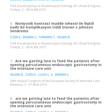
Türk Anesteziyoloji ve Reanimasyon Derneği 49. Ulusal Kongresi,
Türkiye, 2 - 06 Aralık 2015
6.
Noniyonik kontrast madde iohexol ile ilişkili
nadir bir komplikasyon Ciddi Steven s Johnson
Sendromu
ÖZEN E.
,
EKEMEN S.
,
TÜRKMEN Y.
,
YELKEN B.
Türk Anesteziyoloji ve Reanimasyon Derneği 49. Ulusal Kongresi,
Türkiye, 2 - 06 Aralık 2015
7.
Are we gatting late to feed the patients after
opening percutaneous endoscopic gastrostomy in
the intensive care unit
YELKEN B.
,
ÖZEN E.
,
UZAN Ç. A.
,
EKEMEN S.
28th Annual Congress of the European Society of Intensive Care
Medicine, 3 - 07 Ekim 2015
8.
are we getting late to feed the patients after
opening percutaneous endoscopic gastrostomy in
the ıntensive care unit