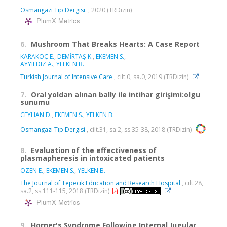
Osmangazi Tıp Dergisi.
, 2020 (TRDizin)
PlumX Metrics
6.
Mushroom That Breaks Hearts: A Case Report
KARAKOÇ E.
,
DEMİRTAŞ K.
,
EKEMEN S.
,
AYYILDIZ A.
,
YELKEN B.
Turkish Journal of Intensive Care
, cilt.0, sa.0, 2019 (TRDizin)
7.
Oral yoldan alınan bally ile intihar girişimi:olgu
sunumu
CEYHAN D.
,
EKEMEN S.
,
YELKEN B.
Osmangazi Tıp Dergisi
, cilt.31, sa.2, ss.35-38, 2018 (TRDizin)
8.
Evaluation of the effectiveness of
plasmapheresis in intoxicated patients
ÖZEN E.
,
EKEMEN S.
,
YELKEN B.
The Journal of Tepecik Education and Research Hospital
, cilt.28,
sa.2, ss.111-115, 2018 (TRDizin)
PlumX Metrics
9.
Horner's Syndrome Following Internal Jugular