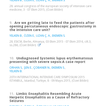
YELKEN B.
,
ÖZEN E.
,
UZAN Ç. A.
,
EKEMEN S.
28. annual congress of the european society of intensive care
medicine, 3 - 07 Ekim 2015, (Özet Bildiri)
9.
Are we getting late to feed the patients after
opening percutaneous endoscopic gastrostomy in
the intensive care unit?
YELKEN B.
,
ÖZEN E.
,
UZAN Ç. A.
,
EKEMEN S.
28. ESICM, Berlin, Almanya, 03 Ekim 2015 - 07 Ekim 2016, cilt.3,
ss.286, (Özet Bildiri)
10.
Undiagnosed Systemic lupus erythematosus
presenting with severe sepsis:A case report
ORHAN S.
,
ŞEN E.
,
ÇOBANER N.
,
EKEMEN S.
,
YELKEN B.
20TH INTERNATIONAL INTENSIVE CARE SYMPOSIUM 2015
ISTANBUL, İstanbul, Türkiye, 8 - 09 Mayıs 2015, (Özet Bildiri)
11.
Limbic Ensephalitis Resembling Acute
Herpetic Ensephalitis as a Cause of Refractory
Seizures