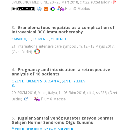
EMERGENCY MEDICINE, 20 - 23 Mart 2018, cilt.22, (Özet Bildiri)
PlumX Metrics
3.
Granulomatous hepatitis as a complication of
intravesical BCG immunotheraphy
KARAKOÇ E.
,
EKEMEN S.
,
YELKEN B.
21. İnternational intensive care symposium, 12 - 13 Mayıs 2017,
(Özet Bildiri)
4.
Pregnancy and intoxication: a retrospective
analysis of 18 patients
ÖZEN E.
,
EKEMEN S.
,
AKCAN A.
,
ŞEN E.
,
YELKEN
B.
29. ESICM 2016, Milan, İtalya, 1 - 05 Ekim 2016, cilt.4, ss.236, (Özet
PlumX Metrics
Bildiri)
5.
Juguler Santral Venöz Kateterizasyon Sonrası
Gelişen Horner Sendromu Olgu Sunumu
ÖZEN E.
,
EKEMEN S.
,
KARA S.
,
YELKEN B.