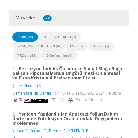
Makaleler
22
Tümü (22)
SCI-E, SSCI, AHCI (2)
SCI-E, SSCI, AHCI, ESCI (6)
ESCI (4)
Scopus (9)
TRDizin (15)
Diğer Yayınlar (4)
1.
Perfüzyon İndeks Ölçümü ile Spinal Bloğa Bağlı
Gelişen Hipotansiyonun Öngörülmesi-Önlenmesi
ve Buna Kristaloid Preloadunun Etkisi
Şen E.
,
Ekemen S.
Osmangazi Tıp Dergisi
, cilt.46, sa.6, ss.923-932, 2024 (TRDizin)
PlumX Metrics
2.
Yeniden Yapılandırılan Anestezi Yoğun Bakım
Ünitesinde Enfeksiyon Oranlarındaki Değişimlerin
İncelenmesi
Yaman F.
,
Kurada G.
,
Ekemen S.
,
YELKEN B. B.