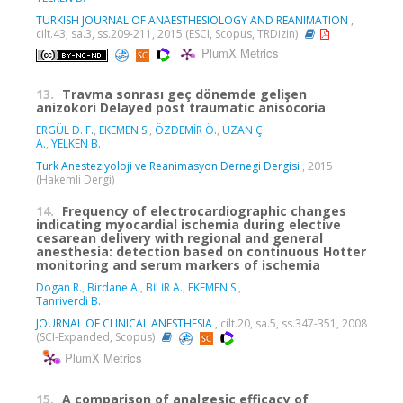
TURKISH JOURNAL OF ANAESTHESIOLOGY AND REANIMATION
,
cilt.43, sa.3, ss.209-211, 2015 (ESCI, Scopus, TRDizin)
PlumX Metrics
13.
Travma sonrası geç dönemde gelişen
anizokori Delayed post traumatic anisocoria
ERGÜL D. F.
,
EKEMEN S.
,
ÖZDEMİR Ö.
,
UZAN Ç.
A.
,
YELKEN B.
Turk Anesteziyoloji ve Reanimasyon Dernegi Dergisi
, 2015
(Hakemli Dergi)
14.
Frequency of electrocardiographic changes
indicating myocardial ischemia during elective
cesarean delivery with regional and general
anesthesia: detection based on continuous Hotter
monitoring and serum markers of ischemia
Dogan R.
,
Birdane A.
,
BİLİR A.
,
EKEMEN S.
,
Tanriverdi B.
JOURNAL OF CLINICAL ANESTHESIA
, cilt.20, sa.5, ss.347-351, 2008
(SCI-Expanded, Scopus)
PlumX Metrics
15.
A comparison of analgesic efficacy of