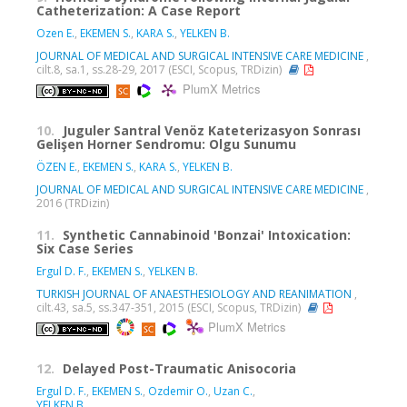
Catheterization: A Case Report
Ozen E.
,
EKEMEN S.
,
KARA S.
,
YELKEN B.
JOURNAL OF MEDICAL AND SURGICAL INTENSIVE CARE MEDICINE
,
cilt.8, sa.1, ss.28-29, 2017 (ESCI, Scopus, TRDizin)
PlumX Metrics
10.
Juguler Santral Venöz Kateterizasyon Sonrası
Gelişen Horner Sendromu: Olgu Sunumu
ÖZEN E.
,
EKEMEN S.
,
KARA S.
,
YELKEN B.
JOURNAL OF MEDICAL AND SURGICAL INTENSIVE CARE MEDICINE
,
2016 (TRDizin)
11.
Synthetic Cannabinoid 'Bonzai' Intoxication:
Six Case Series
Ergul D. F.
,
EKEMEN S.
,
YELKEN B.
TURKISH JOURNAL OF ANAESTHESIOLOGY AND REANIMATION
,
cilt.43, sa.5, ss.347-351, 2015 (ESCI, Scopus, TRDizin)
PlumX Metrics
12.
Delayed Post-Traumatic Anisocoria
Ergul D. F.
,
EKEMEN S.
,
Ozdemir O.
,
Uzan C.
,
YELKEN B.