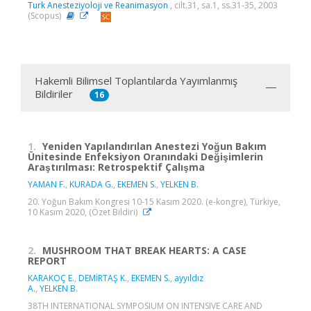
Turk Anesteziyoloji ve Reanimasyon
, cilt.31, sa.1, ss.31-35, 2003
(Scopus)
Hakemli Bilimsel Toplantılarda Yayımlanmış
Bildiriler
16
1.
Yeniden Yapılandırılan Anestezi Yoğun Bakım
Ünitesinde Enfeksiyon Oranındaki Değişimlerin
Araştırılması: Retrospektif Çalışma
YAMAN F.
,
KURADA G.
,
EKEMEN S.
,
YELKEN B.
20. Yoğun Bakım Kongresi 10-15 Kasım 2020. (e-kongre), Türkiye,
10 Kasım 2020, (Özet Bildiri)
2.
MUSHROOM THAT BREAK HEARTS: A CASE
REPORT
KARAKOÇ E.
,
DEMİRTAŞ K.
,
EKEMEN S.
,
ayyıldız
A.
,
YELKEN B.
38TH INTERNATIONAL SYMPOSIUM ON INTENSIVE CARE AND