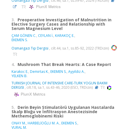
Osmangazi Tıp Dergisi
, cilt.46, sa.1, ss.59-67, 2024 (TRDizin)
PlumX Metrics
3.
Preoperative Investigation of Malnutrition in
Elective Surgery Cases and Relationship with
Serum Magnesium Level
ÇAM GÖNEN C.
,
CEYLAN İ.
,
KARAKOÇ E.
,
EKEMEN S.
Osmangazi Tıp Dergisi
, cilt.44, sa.1, ss.85-92, 2022 (TRDizin)
4.
Mushroom That Break Hearts: A Case Report
Karakoc E.
,
Demirtas K.
,
EKEMEN S.
,
Ayyildiz A.
,
YELKEN B.
TURKISH JOURNAL OF INTENSIVE CARE-TURK YOGUN BAKIM
DERGISI
, cilt.18, sa.1, ss.43-46, 2020 (ESCI, TRDizin)
PlumX Metrics
5.
Derin Beyin Stimulatörü Uygulanan Hastalarda
Skalp Bloğu ve İnfiltrasyon Anestezisinde
Methemoglobinemi Riski
ONAY M.
,
HARBELİOĞLU M. A.
,
EKEMEN S.
,
VURAL M.