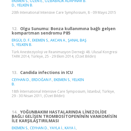
EKEMEN S.
,
ÖZEN E.
,
ÖZBABALIK ADAPINAR B.
D.
,
YELKEN B.
20th Intenational Intensive Care Symphosium, 8 - 09 Mayıs 2015
12.
Olgu Sunumu: Bonza kullanımına bağlı gelşen
kompartman sendromu P85
ERGÜL D. F.
,
EKEMEN S.
,
AKCAN A.
,
ŞANAL BAŞ
S.
,
YELKEN B.
Türk Anesteziyoloji ve Reanimasyon Derneği 48. Ulusal Kongresi
TARK 2014, Türkiye, 25 - 29 Ekim 2014, (Özet Bildiri)
13.
Candida infections in ICU
CEYHAN D.
,
ERDOĞAN F.
,
EKEMEN S.
,
YELKEN
B.
18th İnternational Intensive Care Symposium, İstanbul, Türkiye,
29 - 30 Nisan 2011, (Özet Bildiri)
14.
YOĞUNBAKIM HASTALARINDA LİNEZOLİDE
BAĞLI GELİŞEN TROMBOSİTOPENİNİN VANKOMİSİN
İLE KARŞILAŞTIRILMASI
EKEMEN S.
,
CEYHAN D.
,
YAYLA İ.
,
KAYA İ.
,