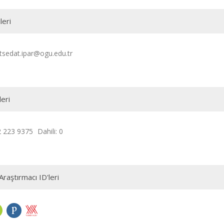
leri
edat.ipar@ogu.edu.tr
leri
2 223 9375
Dahili: 0
Araştırmacı ID'leri