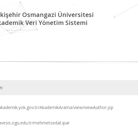
kişehir Osmangazi Üniversitesi
kademik Veri Yönetim Sistemi
ri
/akademik.yok.gov.tr/AkademikArama/view/viewAuthor.jsp
/avesis.ogu.edu.tr/mehmetsedat.ipar