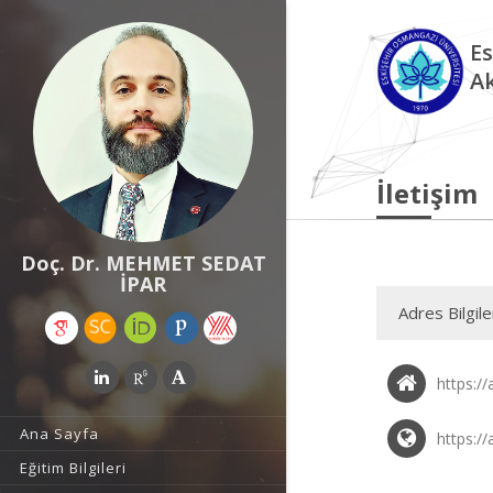
Es
A
İletişim
Doç. Dr. MEHMET SEDAT
İPAR
Adres Bilgile
https:/
Ana Sayfa
https:/
Eğitim Bilgileri