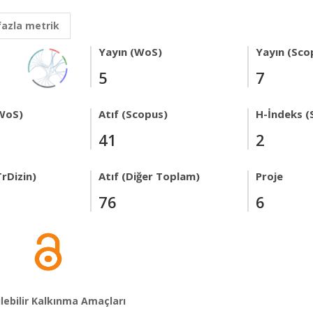
fazla metrik
Yayın (WoS)
Yayın (Sco
5
7
WoS)
Atıf (Scopus)
H-İndeks (
41
2
rDizin)
Atıf (Diğer Toplam)
Proje
76
6
lebilir Kalkınma Amaçları