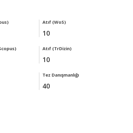
pus)
Atıf (WoS)
10
Scopus)
Atıf (TrDizin)
10
Tez Danışmanlığı
40