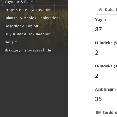
Yayınlar & Eserler
Daha 
Proje & Patent & Tasarım
Bilimsel & Mesleki Faaliyetler
Yayın
Başarılar & Tanınırlık
87
Duyurular & Dokümanlar
İletişim
H-İndeks (
Özgeçmiş Dosyası İndir
2
H-İndeks (T
2
Açık Erişim
35
BM Sürdürü