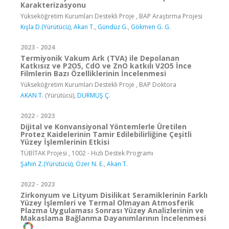
Karakterizasyonu
Yükseköğretim Kurumları Destekli Proje , BAP Araştırma Projesi
Kışla D.(Yürütücü)
,
Akan T.
,
Gündüz G.
,
Gökmen G. G.
2023 - 2024
Termiyonik Vakum Ark (TVA) ile Depolanan
Katkısız ve P2O5, CdO ve ZnO katkılı V2O5 İnce
Filmlerin Bazı Özelliklerinin İncelenmesi
Yükseköğretim Kurumları Destekli Proje , BAP Doktora
AKAN T.
(Yürütücü),
DURMUŞ Ç.
2022 - 2023
Dijital ve Konvansiyonal Yöntemlerle Üretilen
Protez Kaidelerinin Tamir Edilebilirliğine Çeşitli
Yüzey İşlemlerinin Etkisi
TÜBİTAK Projesi , 1002 - Hızlı Destek Programı
Şahin Z.(Yürütücü)
,
Özer N. E.
,
Akan T.
2022 - 2023
Zirkonyum ve Lityum Disilikat Seramiklerinin Farklı
Yüzey İşlemleri ve Termal Olmayan Atmosferik
Plazma Uygulaması Sonrası Yüzey Analizlerinin ve
Makaslama Bağlanma Dayanımlarının İncelenmesi