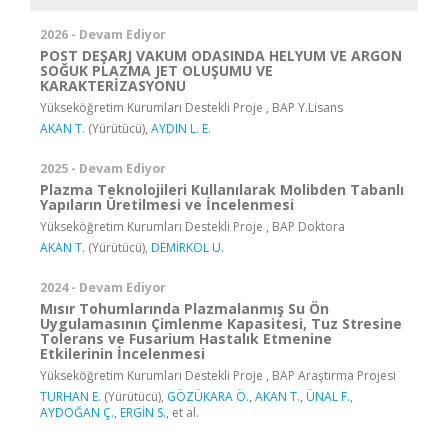
2026 - Devam Ediyor
POST DEŞARJ VAKUM ODASINDA HELYUM VE ARGON
SOĞUK PLAZMA JET OLUŞUMU VE
KARAKTERİZASYONU
Yükseköğretim Kurumları Destekli Proje , BAP Y.Lisans
AKAN T.
(Yürütücü),
AYDIN L. E.
2025 - Devam Ediyor
Plazma Teknolojileri Kullanılarak Molibden Tabanlı
Yapıların Üretilmesi ve İncelenmesi
Yükseköğretim Kurumları Destekli Proje , BAP Doktora
AKAN T.
(Yürütücü),
DEMİRKOL U.
2024 - Devam Ediyor
Mısır Tohumlarında Plazmalanmış Su Ön
Uygulamasının Çimlenme Kapasitesi, Tuz Stresine
Tolerans ve Fusarium Hastalık Etmenine
Etkilerinin İncelenmesi
Yükseköğretim Kurumları Destekli Proje , BAP Araştırma Projesi
TURHAN E.
(Yürütücü),
GÖZÜKARA Ö.
,
AKAN T.
,
ÜNAL F.
,
AYDOĞAN Ç.
,
ERGİN S.
, et al.