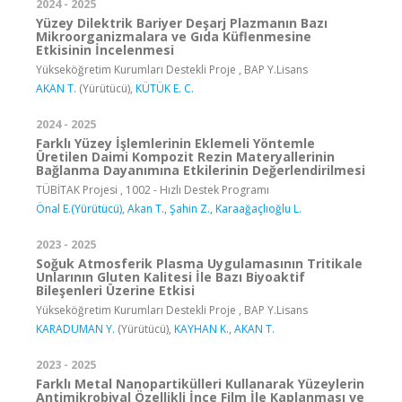
2024 - 2025
Yüzey Dilektrik Bariyer Deşarj Plazmanın Bazı
Mikroorganizmalara ve Gıda Küflenmesine
Etkisinin İncelenmesi
Yükseköğretim Kurumları Destekli Proje , BAP Y.Lisans
AKAN T.
(Yürütücü),
KÜTÜK E. C.
2024 - 2025
Farklı Yüzey İşlemlerinin Eklemeli Yöntemle
Üretilen Daimi Kompozit Rezin Materyallerinin
Bağlanma Dayanımına Etkilerinin Değerlendirilmesi
TÜBİTAK Projesi , 1002 - Hızlı Destek Programı
Önal E.(Yürütücü)
,
Akan T.
,
Şahin Z.
,
Karaağaçlıoğlu L.
2023 - 2025
Soğuk Atmosferik Plasma Uygulamasının Tritikale
Unlarının Gluten Kalitesi İle Bazı Biyoaktif
Bileşenleri Üzerine Etkisi
Yükseköğretim Kurumları Destekli Proje , BAP Y.Lisans
KARADUMAN Y.
(Yürütücü),
KAYHAN K.
,
AKAN T.
2023 - 2025
Farklı Metal Nanopartikülleri Kullanarak Yüzeylerin
Antimikrobiyal Özellikli İnce Film İle Kaplanması ve