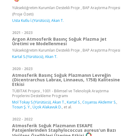
Yükseköğretim Kurumları Destekli Proje , BAP Araştırma Projesi
(Proje Özeti)
Usta Kutlu İ.(Yürütücü)
,
Akan T.
2021 - 2023
Argon Atmosferik Basınç Soğuk Plazma Jet
Üretimi ve Modellenmesi
Yükseköğretim Kurumları Destekli Proje , BAP Araştırma Projesi
Kartal S.(Yürütücü)
,
Akan T.
2020 - 2023
Atmosferik Basınç Soğuk Plazmanın Levreğin
(Dicentrarchus Labrax, Linnaeus, 1758) Kalitesine
Etkisi
TÜBİTAK Projesi , 1001 - Bilimsel ve Teknolojik Araştırma
Projelerini Destekleme Programı
Mol Tokay S.(Yürütücü)
,
Akan T.
,
Kartal S.
,
Coşansu Akdemir S.
,
Tosun Ş. Y.
,
Üçok Alakavuk D.
, et al.
2022 - 2022
Atmosferik Soğuk Plazmanın ESKAPE
Patojenlerinden Staphylococcus aureus'un Bazı
Virülans Özellikleri Üzerine Etkisi