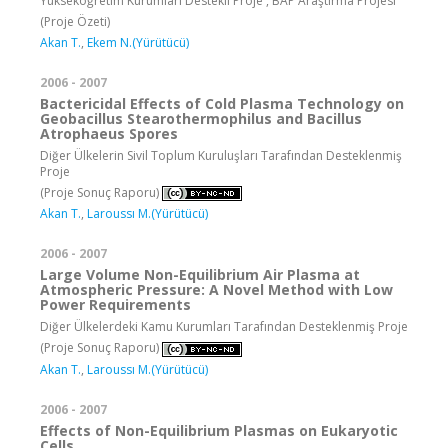
Yükseköğretim Kurumları Destekli Proje , BAP Araştırma Projesi
(Proje Özeti)
Akan T.
,
Ekem N.(Yürütücü)
2006 - 2007
Bactericidal Effects of Cold Plasma Technology on
Geobacillus Stearothermophilus and Bacillus
Atrophaeus Spores
Diğer Ülkelerin Sivil Toplum Kuruluşları Tarafından Desteklenmiş
Proje
(Proje Sonuç Raporu)
Akan T.
,
Laroussı M.(Yürütücü)
2006 - 2007
Large Volume Non-Equilibrium Air Plasma at
Atmospheric Pressure: A Novel Method with Low
Power Requirements
Diğer Ülkelerdeki Kamu Kurumları Tarafından Desteklenmiş Proje
(Proje Sonuç Raporu)
Akan T.
,
Laroussı M.(Yürütücü)
2006 - 2007
Effects of Non-Equilibrium Plasmas on Eukaryotic
Cells